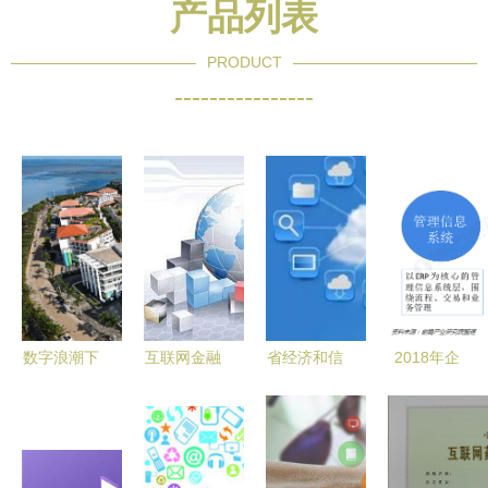
产品列表
PRODUCT
----------------
数字浪潮下
互联网金融
省经济和信
2018年企
的自贸明珠
越来越吃香
息化委关于
业信息化行
海口复兴城
的深层原因
组织申报
业市场规模
互联网信息
2016年省
与发展趋势
产业园的崛
级专项资金
企业服务社