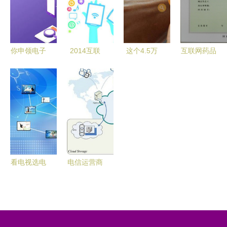
起与展望
（软件新技
交化价值凸
术及应用领
显
域）项目库
你申领电子
2014互联
这个4.5万
互联网药品
入库工作的
社保卡了吗
网大事盘点
亿的大题
信息服务资
指引
互联网时代
洞悉投资潜
材，或将引
格证书申请
下的便捷新
力领域
爆整个市
与互联网信
体验
场！——互
息服务的合
联网信息服
规要点
务迎历史性
机遇
看电视选电
电信运营商
信还是广
加速云服务
电？互联网
布局，行业
时代的明智
竞争优势日
之选
益凸显