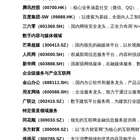
腾讯控股（00700.HK）
：核心业务涵盖社交（微信、QQ）
百度集团-SW（09888.HK）
：以搜索为基础，全面向人工智
三六零（601360.SH）
：国内网络安全龙头，正全力布局“AI
数字内容与媒体领域
芒果超媒（300413.SZ）
：国内领先的融媒体平台，以长视
人民网（603000.SH）
：权威新闻信息服务平台，内容科技
新华网（603888.SH）
：国家级网络媒体，在融媒体服务、
企业级服务与产业互联网
金山办公（688111.SH）
：国内办公软件和服务龙头，产品云
用友网络（600588.SH）
：企业服务龙头，致力于通过云服
广联达（002410.SZ）
：数字建筑平台服务商，为建筑行业
特定垂直领域服务
同花顺（300033.SZ）
：领先的互联网金融信息服务提供商，
东方财富（300059.SZ）
：以“东方财富网”为核心的互联网
值得买（300785.SZ）
：专注消费领域的优质内容导购平台，通