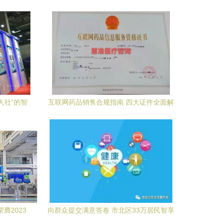
人社”的智
互联网药品销售合规指南 四大证件全面解
析
膺2023
向群众提交满意答卷 市北区33万居民智享