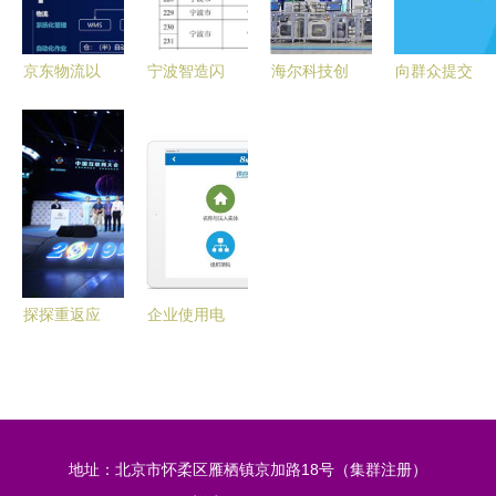
上沙场
京东物流以
宁波智造闪
海尔科技创
向群众提交
科技重塑供
耀全国 企
新闪耀齐
满意答卷
应链 引领
业勇夺工信
鲁，五项目
市北区33万
未来互联网
部2021年
荣膺2023
居民智享数
信息服务新
度智能制造
年度山东省
字化医疗服
篇章
示范工厂与
科学技术奖
务
优秀场景双
项荣誉
探探重返应
企业使用电
用市场 互
子招采系统
联网信息服
与互联网信
务治理下的
息服务的战
社交平台新
略价值
地址：北京市怀柔区雁栖镇京加路18号（集群注册）
路径