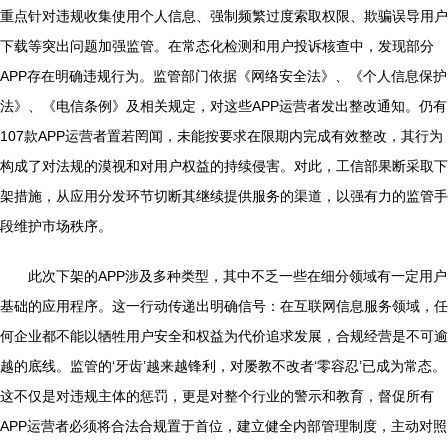
重点针对违规收集使用个人信息、强制频繁过度索取权限、欺骗误导用户
下载等突出问题加强监管。在常态化检测和用户投诉核查中，发现部分
APP存在明确违规行为。监管部门依据《网络安全法》、《个人信息保护
法》、《电信条例》及相关规定，对这些APP运营者发出整改通知。仍有
107款APP运营者置若罔闻，未能按要求在限期内完成有效整改，其行为
构成了对法规的漠视和对用户权益的持续侵害。对此，工信部果断采取下
架措施，从应用分发环节切断其继续提供服务的渠道，以强有力的监管手
段维护市场秩序。
此次下架的APP涉及多种类型，其中不乏一些在细分领域有一定用户
基础的应用程序。这一行动传递出明确信号：在互联网信息服务领域，任
何企业都不能以牺牲用户安全和权益为代价追求发展，合规经营是不可逾
越的底线。监管的‘牙齿’越来越锋利，对屡教不改者‘零容忍’已成为常态。
这不仅是对违规主体的惩罚，更是对整个行业的警示和教育，督促所有
APP运营者必须将合法合规置于首位，建立健全内部管理制度，主动对照