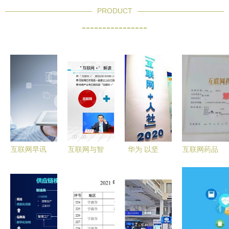
PRODUCT
----------------
互联网早讯
互联网与智
华为 以坚
互联网药品
菜鸟快递进
能制造 智
实技术，托
销售合规指
村、教培巨
慧工厂与智
起“互联网
南 四大证
头转型素质
慧工业整体
+人社”的智
件全面解析
赛道，京东
规划建设方
慧云帆
图书激战线
案