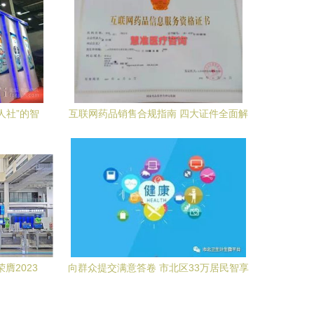
人社”的智
互联网药品销售合规指南 四大证件全面解
析
膺2023
向群众提交满意答卷 市北区33万居民智享
数字化医疗服务