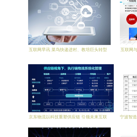
互联网早讯 菜鸟快递进村、教培巨头转型
互联网与
素质赛道，京东图书激战线上沙场
京东物流以科技重塑供应链 引领未来互联
宁波智造
网信息服务新篇章
度智能