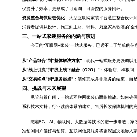
仅提升了效率，更形成了可追溯、可管控的服务闭环。
资源整合与供应链优化
：大型互联网家装平台通过整合设计
消费者提供从设计、施工到主材、辅料、乃至家具软装的“全包
三、一站式家装服务的内涵与演进
今天的“互联网+家装”一站式服务，已远不止于简单的
从“产品组合”到“整体解决方案”
：现代一站式服务更强调以
从“线上引流”到“线上线下融合（O2O）”
：体验店、样板间
从“交易终点”到“服务起点”
：装修完成并非服务的结束，而
四、挑战与未来展望
尽管前景广阔，一站式互联网家装仍面临挑战。如何确
系和技术支持；行业诚信体系的建立、售后长效保障机制的
随着5G、AI、物联网、大数据等技术的进一步渗透，
准预测用户偏好与预算。互联网信息服务将更深层次地渗入